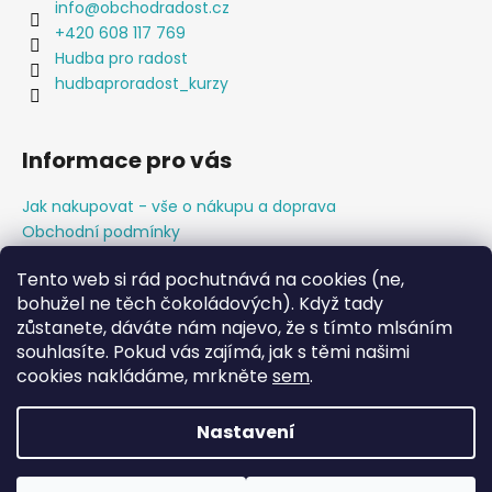
info
@
obchodradost.cz
y
+420 608 117 769
v
Hudba pro radost
ý
p
hudbaproradost_kurzy
i
s
u
Informace pro vás
Jak nakupovat - vše o nákupu a doprava
Obchodní podmínky
Podmínky ochrany osobních údajů
Tento web si rád pochutnává na cookies (ne,
Napište nám
bohužel ne těch čokoládových). Když tady
zůstanete, dáváte nám najevo, že s tímto mlsáním
souhlasíte. Pokud vás zajímá, jak s těmi našimi
cookies nakládáme, mrkněte
sem
.
Nastavení
Vytvořil Shoptet
Copyright 2026
Obchod pro radost
. Všechna práva