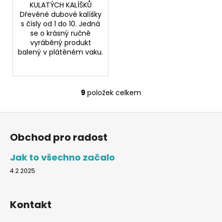
KULATÝCH KALÍŠKŮ
Dřevěné dubové kalíšky
s čísly od 1 do 10. Jedná
se o krásný ručně
vyráběný produkt
balený v plátěném vaku.
9
položek celkem
O
v
Z
l
á
á
Obchod pro radost
d
p
a
a
Jak to všechno začalo
c
t
4.2.2025
í
í
p
r
Kontakt
v
k