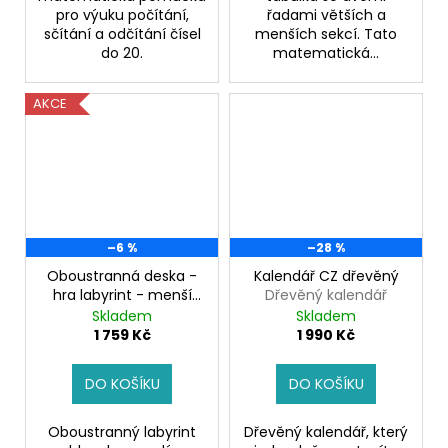
pro výuku počítání,
řadami větších a
sčítání a odčítání čísel
menších sekcí. Tato
do 20.
matematická...
AKCE
–6 %
–28 %
Oboustranná deska -
Kalendář CZ dřevěný
hra labyrint - menší
Dřevěný kalendář
verze
Labyrint
Skladem
Skladem
1 759 Kč
1 990 Kč
DO KOŠÍKU
DO KOŠÍKU
Oboustranný labyrint
Dřevěný kalendář, který