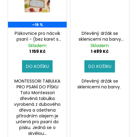
č
u
j
e
–16 %
m
e
Pískovnice pro nácvik
Dřevěný držák se
psaní - (bez karet s
sklenicemi na barvy
písmeny)
Pískovníce
Držák na barvy
Skladem
Skladem
1 159 Kč
1 489 Kč
PRO
MALÉ
KLUKY
DO KOŠÍKU
DO KOŠÍKU
670
Kč
MONTESSORI TABULKA
Dřevěný držák se
PRO PSANÍ DO PÍSKU
sklenicemi na barvy.
Tato Montessori
dřevěná tabulka
vyrobená z dubového
dřeva a ošetřena
přírodním olejem je
určená pro psaní do
písku. Jedná se o
skvělou...