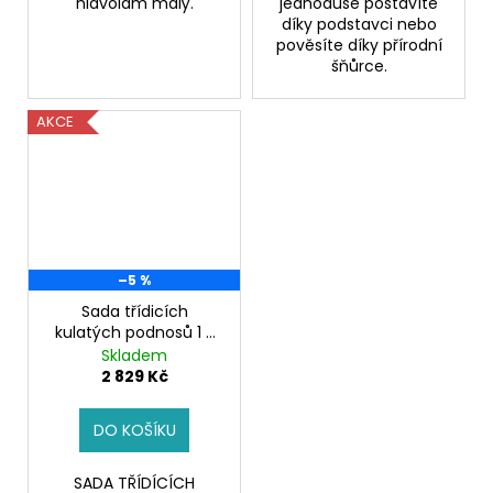
hlavolam malý.
jednoduše postavíte
díky podstavci nebo
pověsíte díky přírodní
šňůrce.
AKCE
–5 %
Sada třídicích
kulatých podnosů 1 -
10
Sada podnosů
Skladem
2 829 Kč
DO KOŠÍKU
SADA TŘÍDÍCÍCH