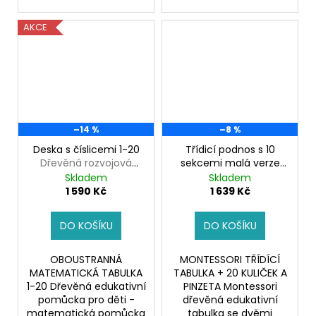
AKCE
–14 %
–8 %
Deska s číslicemi 1-20
Třídicí podnos s 10
Dřevěná rozvojová
sekcemi malá verze
hračka
Třídicí podnos s
Skladem
Skladem
kuličkami a pinzetou
1 590 Kč
1 639 Kč
DO KOŠÍKU
DO KOŠÍKU
OBOUSTRANNÁ
MONTESSORI TŘÍDÍCÍ
MATEMATICKÁ TABULKA
TABULKA + 20 KULIČEK A
1-20 Dřevěná edukativní
PINZETA Montessori
pomůcka pro děti -
dřevěná edukativní
matematická pomůcka
tabulka se dvěmi