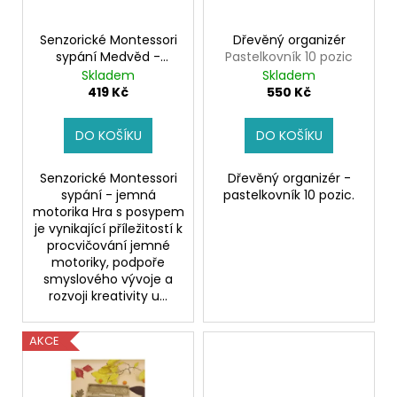
d
r
a
u
o
j
Senzorické Montessori
Dřevěný organizér
k
sypání Medvěd -
Pastelkovník 10 pozic
d
í
jemná motorika
Skladem
Skladem
t
u
t
Senzorické Montessori
419 Kč
550 Kč
ů
sypání
k
?
t
DO KOŠÍKU
DO KOŠÍKU
ů
Senzorické Montessori
Dřevěný organizér -
sypání - jemná
pastelkovník 10 pozic.
HLEDAT
motorika Hra s posypem
je vynikající příležitostí k
procvičování jemné
motoriky, podpoře
smyslového vývoje a
D
rozvoji kreativity u...
o
p
o
AKCE
r
u