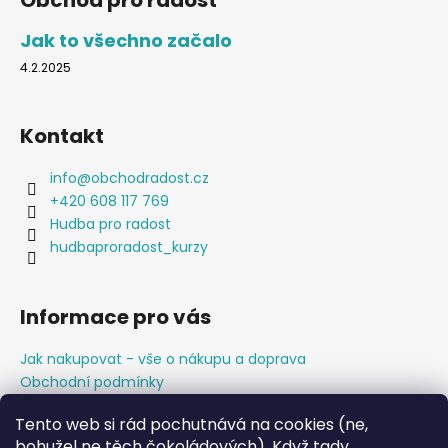
Obchod pro radost
p
a
Jak to všechno začalo
t
4.2.2025
í
Kontakt
info
@
obchodradost.cz
+420 608 117 769
Hudba pro radost
hudbaproradost_kurzy
Informace pro vás
Jak nakupovat - vše o nákupu a doprava
Obchodní podmínky
Podmínky ochrany osobních údajů
Tento web si rád pochutnává na cookies (ne,
Napište nám
bohužel ne těch čokoládových). Když tady