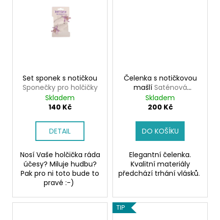
Set sponek s notičkou
Čelenka s notičkovou
Sponečky pro holčičky
mašlí
Saténová
čelenka
Skladem
Skladem
140 Kč
200 Kč
DETAIL
DO KOŠÍKU
Nosí Vaše holčička ráda
Elegantní čelenka.
účesy? Miluje hudbu?
Kvalitní materiály
Pak pro ni toto bude to
předchází trhání vlásků.
pravé :-)
TIP