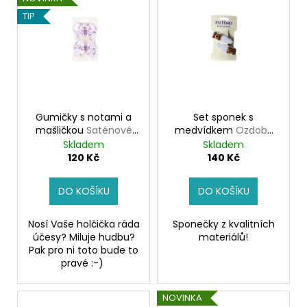
č
r
ý
u
TIP
o
p
j
d
e
i
u
m
s
k
e
p
t
r
ů
o
PASTELKOVNÍK
Gumičky s notami a
Set sponek s
-
mašličkou
Saténové
medvídkem
Ozdoby
d
LODIČKY
gumičky pro holčičky
do vlásků pro holčičky
Skladem
Skladem
LÁTKOVÝ
u
120 Kč
140 Kč
PASTELKOVNÍK
k
VČETNĚ
VÝTVARNÝCH
t
DO KOŠÍKU
DO KOŠÍKU
POMŮCEK
ů
850
Nosí Vaše holčička ráda
Sponečky z kvalitních
Kč
účesy? Miluje hudbu?
materiálů!
Pak pro ni toto bude to
pravé :-)
NOVINKA