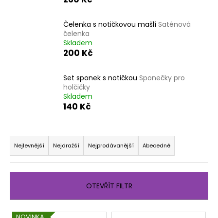
a
j
Čelenka s notičkovou mašlí
Saténová
čelenka
í
Skladem
t
200 Kč
?
Set sponek s notičkou
Sponečky pro
holčičky
Skladem
140 Kč
HLEDAT
Ř
a
Nejlevnější
Nejdražší
Nejprodávanější
Abecedně
D
z
o
e
p
n
o
OTEVŘÍT FILTR
í
r
u
p
V
NOVINKA