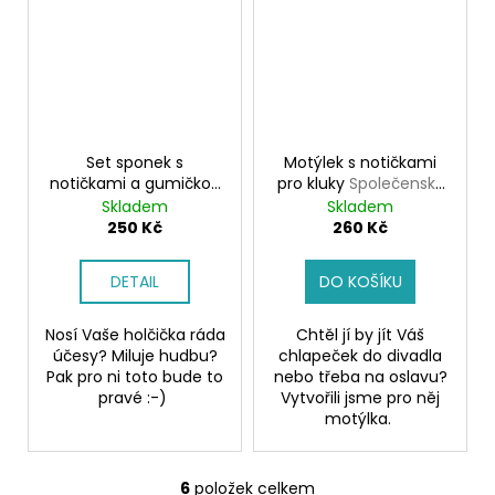
Set sponek s
Motýlek s notičkami
notičkami a gumičkou
pro kluky
Společenský
Sponečky pro holčičky
motýlek
Skladem
Skladem
250 Kč
260 Kč
DETAIL
DO KOŠÍKU
Nosí Vaše holčička ráda
Chtěl jí by jít Váš
účesy? Miluje hudbu?
chlapeček do divadla
Pak pro ni toto bude to
nebo třeba na oslavu?
pravé :-)
Vytvořili jsme pro něj
motýlka.
6
položek celkem