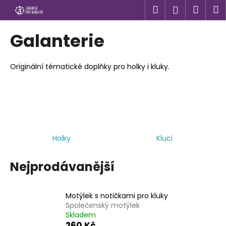
K
Přejít
Hledat
Náku
M
Přihlášen
na
o
obsah
Zpět
Zpět
košík
š
Galanterie
í
C
k
o
Originální tématické doplňky pro holky i kluky.
p
o
t
ř
e
Holky
Kluci
b
u
Nejprodávanější
j
e
Motýlek s notičkami pro kluky
t
Společenský motýlek
e
Skladem
n
260 Kč