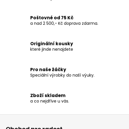
O
v
l
Poštovné od 75 Kč
á
a nad 2 500,- Kč doprava zdarma.
d
a
c
Originální kousky
í
které jinde nenajdete
p
r
v
Pro naše žáčky
k
Speciální výrobky do naší výuky.
y
v
ý
p
Zboží skladem
a co nejdříve u vás.
i
s
u
Z
á