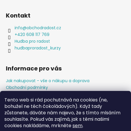
í
Kontakt
info
@
obchodradost.cz
+420 608 117 769
Hudba pro radost
hudbaproradost_kurzy
Informace pro vás
Jak nakupovat - vše o nákupu a doprava
Obchodní podmínky
Podmínky ochrany osobních údajů
Tento web si rád pochutnává na cookies (ne,
Napište nám
bohužel ne těch čokoládových). Když tady
zůstanete, dáváte nám najevo, že s tímto mlsáním
souhlasíte. Pokud vás zajímá, jak s těmi našimi
cookies nakládáme, mrkněte
sem
.