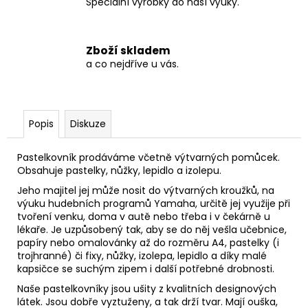
Speciální výrobky do naší výuky.
Zboží skladem
a co nejdříve u vás.
Popis
Diskuze
Pastelkovník prodáváme včetně výtvarných pomůcek.
Obsahuje pastelky, nůžky, lepidlo a izolepu.
Jeho majitel jej může nosit do výtvarných kroužků, na
výuku hudebních programů Yamaha, určitě jej využije při
tvoření venku, doma v autě nebo třeba i v čekárně u
lékaře. Je uzpůsobený tak, aby se do něj vešla učebnice,
papíry nebo omalovánky až do rozměru A4, pastelky (i
trojhranné) či fixy, nůžky, izolepa, lepidlo a díky malé
kapsičce se suchým zipem i další potřebné drobnosti.
Naše pastelkovníky jsou ušity z kvalitních designových
látek. Jsou dobře vyztuženy, a tak drží tvar. Mají ouška,