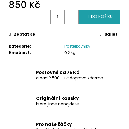
č
850 Kč
u
Měrná
j
DO KOŠÍKU
cena:
e
m
e
Zeptat se
Sdílet
Kategorie
:
Pastelkovníky
PŘIPRAVENÝ
Hmotnost
:
0.2 kg
NA
KURZ
925
Kč
Poštovné od 75 Kč
a nad 2 500,- Kč doprava zdarma.
Originální kousky
které jinde nenajdete
Pro naše žáčky