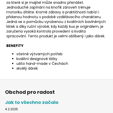
za které si je majitel může snadno přenášet.
Jednoduché zapínání na knofík zároveň trénuje
motoriku dítěte. Kromě zábavy a praktičnosti nabízí i
přidanou hodnotu v podobě vzdělávacího charakteru.
Jedná se o pomůcku vyrobenou z kvalitních bavlněných
látek a díky ruční výrobě, kdy každý kus je originálem, je
zaručena vysoká kontrola provedení a kvalita
zpracování. Tento produkt je velmi oblíbený i jako dárek.
BENEFITY
včetně výtvarných potřeb
kvalitní designové látky
ušito hand-made v Čechách
skvělý dárek
Z
á
Obchod pro radost
p
a
Jak to všechno začalo
t
4.2.2025