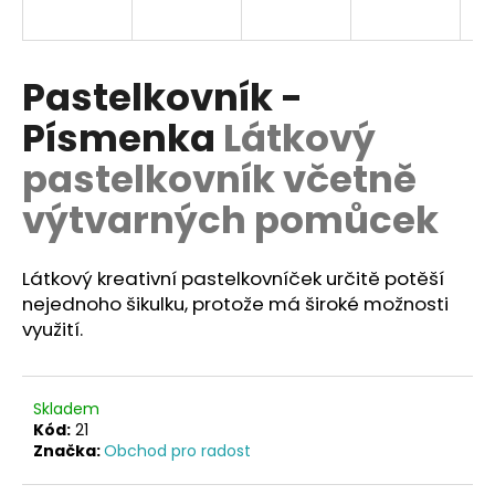
a
j
í
Pastelkovník -
t
Písmenka
Látkový
?
pastelkovník včetně
výtvarných pomůcek
HLEDAT
Látkový kreativní pastelkovníček určitě potěší
nejednoho šikulku, protože má široké možnosti
využití.
D
o
p
Skladem
o
Kód:
21
r
Značka:
Obchod pro radost
u