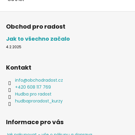
Z
á
Obchod pro radost
p
a
Jak to všechno začalo
t
4.2.2025
í
Kontakt
info
@
obchodradost.cz
+420 608 117 769
Hudba pro radost
hudbaproradost_kurzy
Informace pro vás
Jak nakupovat - vše o nákupu a doprava