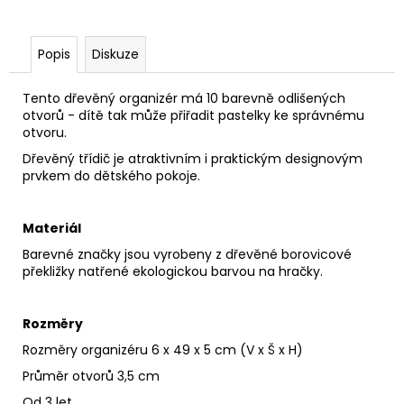
Popis
Diskuze
Tento dřevěný organizér má 10 barevně odlišených
otvorů - dítě tak může přiřadit pastelky ke správnému
otvoru.
Dřevěný třídič je atraktivním i praktickým designovým
prvkem do dětského pokoje.
Materiál
Barevné značky jsou vyrobeny z dřevěné borovicové
překližky natřené ekologickou barvou na hračky.
Rozměry
Rozměry organizéru 6 x 49 x 5 cm (V x Š x H)
Průměr otvorů 3,5 cm
Od 3 let