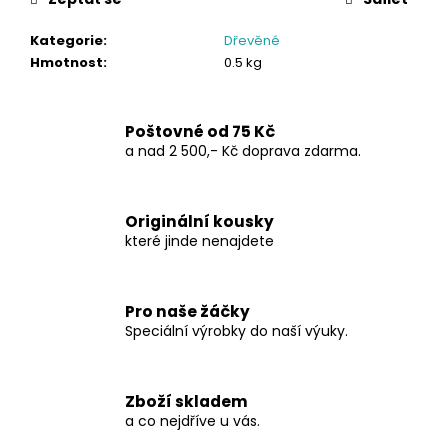
č
u
Kategorie
:
Dřevěné
j
Hmotnost
:
0.5 kg
e
m
e
Poštovné od 75 Kč
a nad 2 500,- Kč doprava zdarma.
PRO
MALÉ
KLUKY
Originální kousky
670
které jinde nenajdete
Kč
Pro naše žáčky
Speciální výrobky do naší výuky.
Zboží skladem
a co nejdříve u vás.