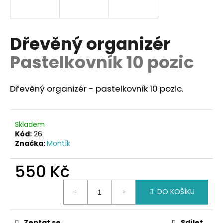
a
j
í
Dřevěný organizér
t
Pastelkovník 10 pozic
?
Dřevěný organizér - pastelkovník 10 pozic.
HLEDAT
Skladem
Kód:
26
Značka:
Montík
D
550 Kč
o
p
Měrná
o
DO KOŠÍKU
cena:
r
u
Zeptat se
Sdílet