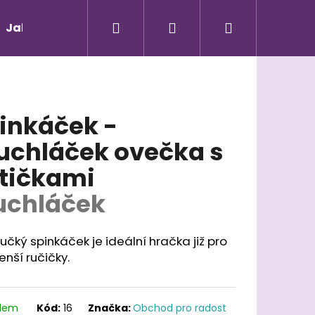
Hledat
Přihlášení
Nákupní
Jak nakupovat - vše o nákupu a doprava
Kont
košík
inkáček -
chláček ovečka s
tičkami
chláček
čký spinkáček je ideální hračka již pro
nší ručičky.
AVA
adem
Kód:
16
Značka:
Obchod pro radost