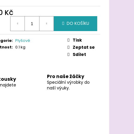
0 Kč
ná
DO KOŠÍKU
:
Tisk
gorie
:
Plyšové
tnost
:
0.1 kg
Zeptat se
Sdílet
Pro naše žáčky
 kousky
Speciální výrobky do
enajdete
naší výuky.