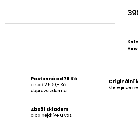
468 Kč
349 Kč
39
Měr
cena
Kate
Hmo
Poštovné od 75 Kč
Originální
a nad 2 500,- Kč
které jinde n
doprava zdarma.
Zboží skladem
a co nejdříve u vás.