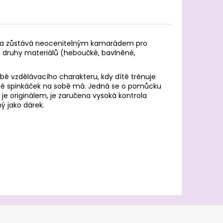
a a zůstává neocenitelným kamarádem pro
é druhy materiálů (heboučké, bavlněné,
bě vzdělávacího charakteru, kdy dítě trénuje
eré spinkáček na sobě má. Jedná se o pomůcku
 je originálem, je zaručena vysoká kontrola
ý jako dárek.