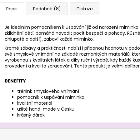
Popis
Podobné (8)
Diskuze
Je ideálním pomocníkem k uspávání již od narození mimink
zklidnění dětí, pomáhá navodit pocit bezpečí a pohody. Různ
chlupaté a další), zabaví každé miminko.
Kromě zábavy a praktičnosti nabízí i přidanou hodnotu v podo
své smyslové vnímání na základě rozmanitých materiálů, kt
vyrobenou z kvalitních látek a díky ruční výrobě, kdy každý kus
provedení a kvalita zpracování. Tento produkt je velmi oblíben
BENEFITY
trénink smyslového vnímání
pomocník k uspávání miminka
kvalitní materiál
ušité hand-made v Česku
krásný dárek