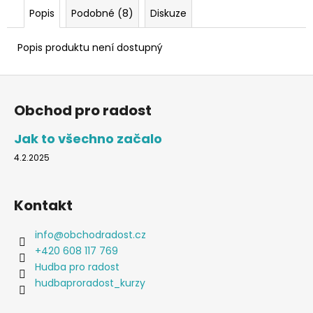
Popis
Podobné (8)
Diskuze
Popis produktu není dostupný
Z
á
Obchod pro radost
p
a
Jak to všechno začalo
t
4.2.2025
í
Kontakt
info
@
obchodradost.cz
+420 608 117 769
Hudba pro radost
hudbaproradost_kurzy