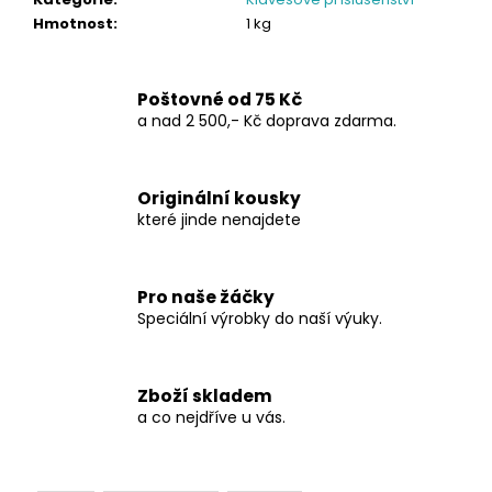
č
u
Hmotnost
:
1 kg
j
e
m
Poštovné od 75 Kč
e
a nad 2 500,- Kč doprava zdarma.
PASTELKOVNÍK
Originální kousky
-
které jinde nenajdete
LODIČKY
LÁTKOVÝ
PASTELKOVNÍK
VČETNĚ
Pro naše žáčky
VÝTVARNÝCH
POMŮCEK
Speciální výrobky do naší výuky.
850
Kč
Zboží skladem
a co nejdříve u vás.