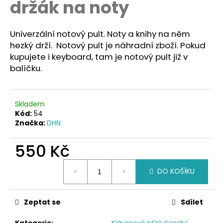
držák na noty
a
j
Univerzální notový pult. Noty a knihy na něm
í
hezký drží. Notový pult je náhradní zboží. Pokud
t
kupujete i keyboard, tam je notový pult již v
?
balíčku.
Skladem
Kód:
54
HLEDAT
Značka:
DHN
550 Kč
D
Měrná
o
DO KOŠÍKU
cena:
p
o
r
Zeptat se
Sdílet
u
Kategorie
:
Klávesové příslušenství